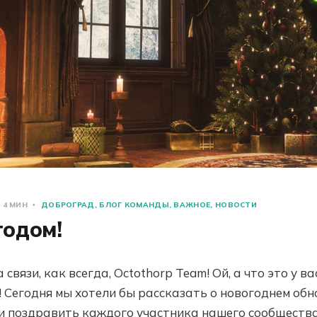
 4 МИН
ДОБРОГРАД
БЛОГ КОМАНДЫ
ВАЖНОЕ
НОВОСТИ
годом!
 связи, как всегда, Octothorp Team! Ой, а что это у ва
! Сегодня мы хотели бы рассказать о новогоднем обн
и поздравить каждого участника нашего сообществ