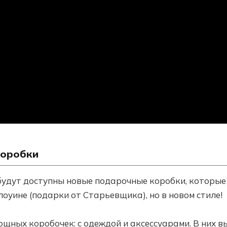
коробки
будут доступны новые подарочные коробки, которые
лоуине (подарки от Старьевщика), но в новом стиле!
ощных коробочек: с одеждой и аксессуарами. В них в