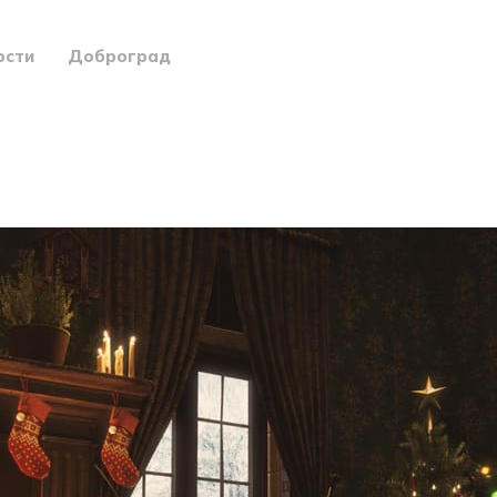
ости
Доброград