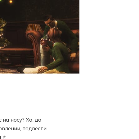
с на носу? Ха, да
овлении, подвести
а ⭐