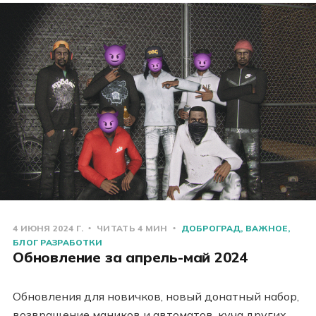
4 ИЮНЯ 2024 Г.
ЧИТАТЬ 4 МИН
ДОБРОГРАД
ВАЖНОЕ
БЛОГ РАЗРАБОТКИ
Обновление за апрель-май 2024
Обновления для новичков, новый донатный набор,
возвращение маников и автоматов, куча других